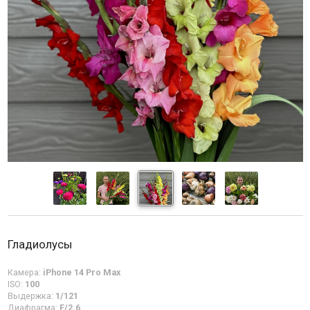
Гладиолусы
Камера:
iPhone 14 Pro Max
ISO:
100
Выдержка:
1/121
Диафрагма:
F/2.6