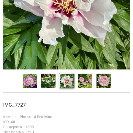
IMG_7727
Камера:
iPhone 14 Pro Max
ISO:
40
Выдержка:
1/888
Диафрагма:
F/2.1