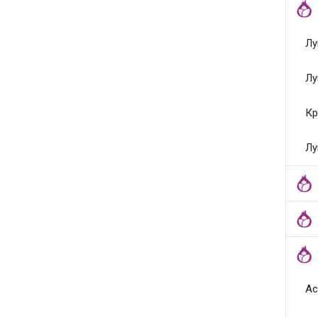
Лу
Лу
Кр
Лу
Ас