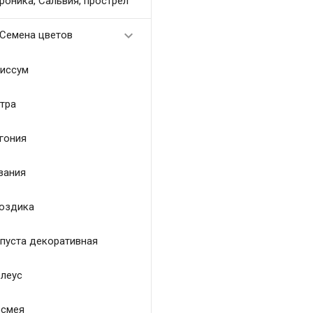
роника, Сальвия, прострел

Семена цветов
иссум
тра
гония
зания
оздика
пуста декоративная
леус
смея