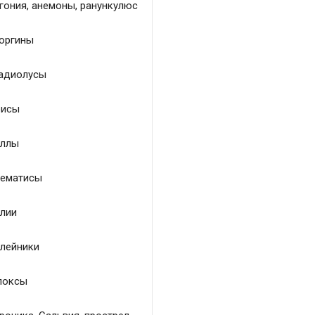
гония, анемоны, ранункулюс
оргины
адиолусы
исы
ллы
ематисы
лии
лейники
локсы