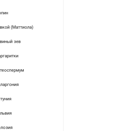
пин
вкой (Маттиола)
виный зев
ргаритки
теоспермум
ларгония
туния
львия
лозия