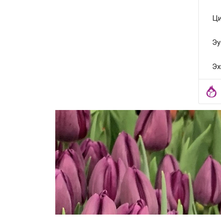
Ци
Эу
Эх