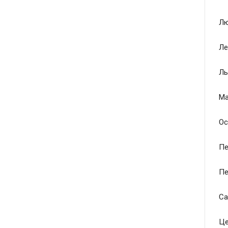
Лю
Ле
Ль
Ма
Ос
Пе
Пе
Са
Це