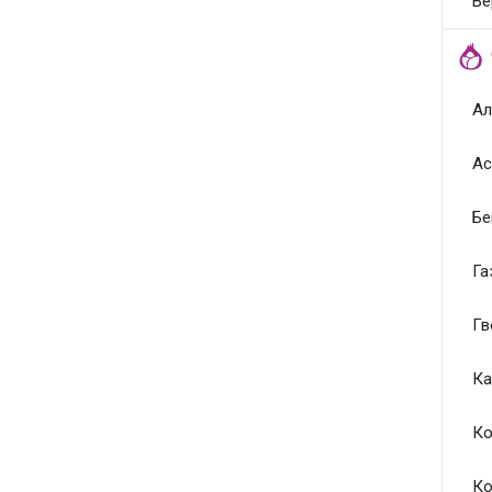
Ве
Ал
Ас
Бе
Га
Гв
Ка
Ко
Ко