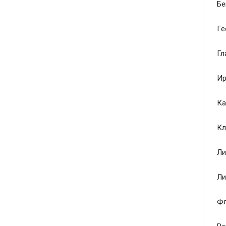
Бе
Ге
Гл
Ир
Ка
Кл
Ли
Ли
Ф