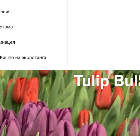
нния
стома
инацея
Кашпо из экоротанга