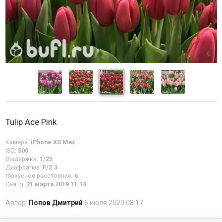
Tulip Ace Pink
Камера:
iPhone XS Max
ISO:
500
Выдержка:
1/25
Диафрагма:
F/2.3
Фокусное расстояние:
6
Снято:
21 марта 2019 11:14
Автор:
Попов Дмитрий
6 июля 2020 08:17