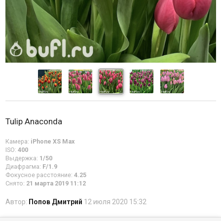
Tulip Anaconda
Камера:
iPhone XS Max
ISO:
400
Выдержка:
1/50
Диафрагма:
F/1.9
Фокусное расстояние:
4.25
Снято:
21 марта 2019 11:12
Автор:
Попов Дмитрий
12 июля 2020 15:32