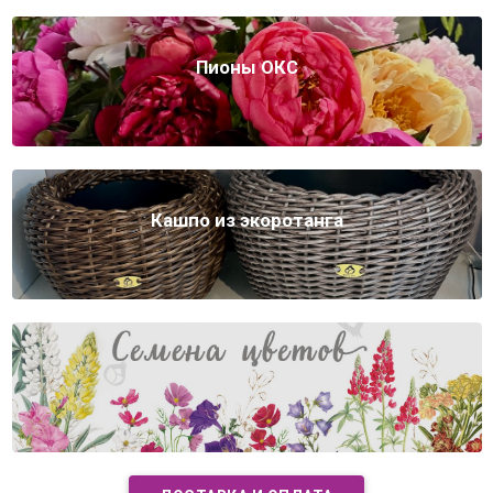
Пионы ОКС
Кашпо из экоротанга