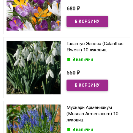
680
₽
Галантус Элвеса (Galanthus
Elwesii) 10 луковиц
В наличии
550
₽
Мускари Армениакум
(Muscari Armeniacum) 10
луковиц
В наличии