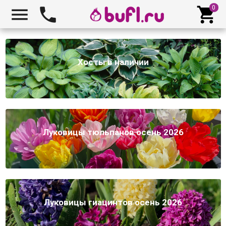



Хосты в наличии
Луковицы тюльпанов осень 2026
Луковицы гиацинтов осень 2026