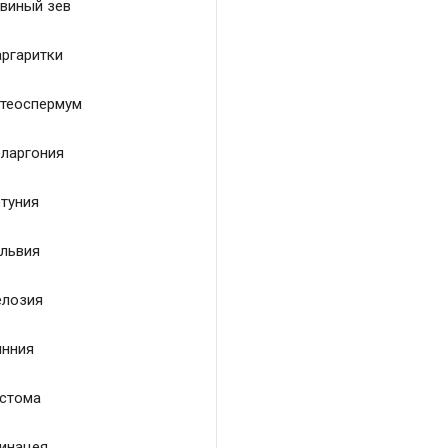
виный зев
ргаритки
теоспермум
ларгония
туния
львия
лозия
нния
стома
инацея