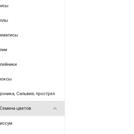
исы
ллы
ематисы
лии
лейники
локсы
роника, Сальвия, прострел

Семена цветов
иссум