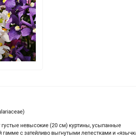
ariaceae)
 густые невысокие (20 см) куртины, усыпанные
й гамме с затейливо выгнутыми лепестками и «языч