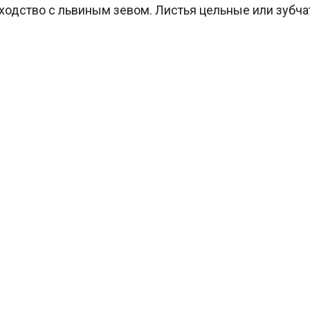
одство с львиным зевом. Листья цельные или зубча
умб, бордюров или групп в сборных цветниках, а та
и и контейнеры.
ания в открытом грунте, конец февраля – для
вают на поверхность торфо-песчаной смеси под пле
°
ания 20
С. Регулярное проветривание и увлажнение 
ней после посева. Парник снимают. Температура 8–1
ив. Через 7 дней – подкормка слабым раствором
е посева, с появлением 2–3 настоящих листьев. При 