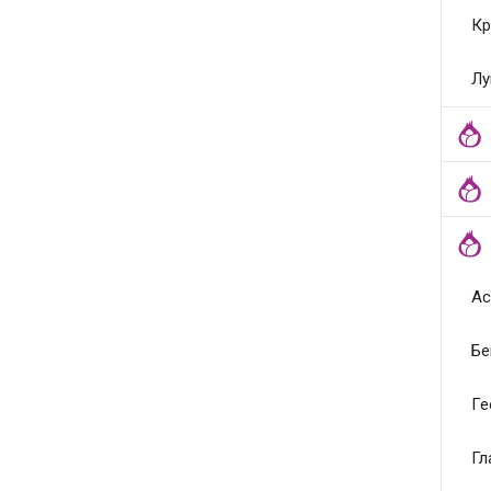
Кр
Лу
Ас
Бе
Ге
Гл