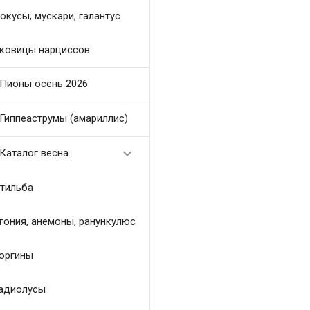
окусы, мускари, галантус
ковицы нарциссов
Пионы осень 2026
Гиппеаструмы (амариллис)

Каталог весна
тильба
гония, анемоны, ранункулюс
оргины
адиолусы