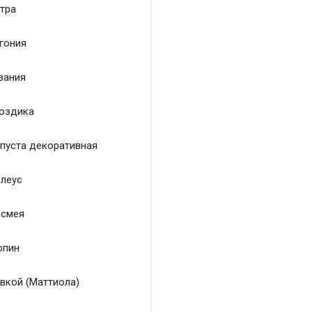
тра
гония
зания
оздика
пуста декоративная
леус
смея
пин
вкой (Маттиола)