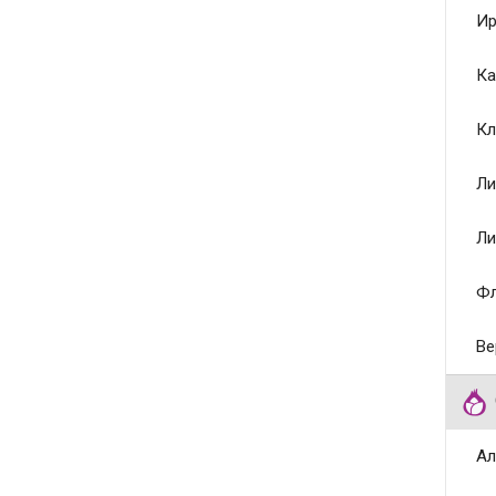
Ир
Ка
Кл
Ли
Ли
Ф
Ве
Ал