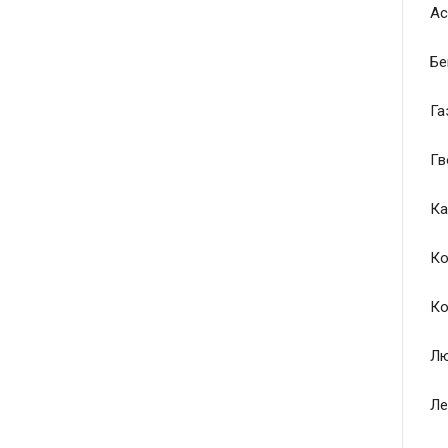
Ас
Бе
Га
Гв
Ка
Ко
Ко
Лю
Ле