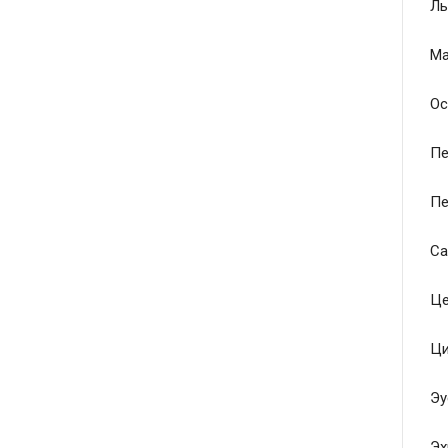
Ль
Ма
Ос
Пе
Пе
Са
Це
Ци
Эу
Эх