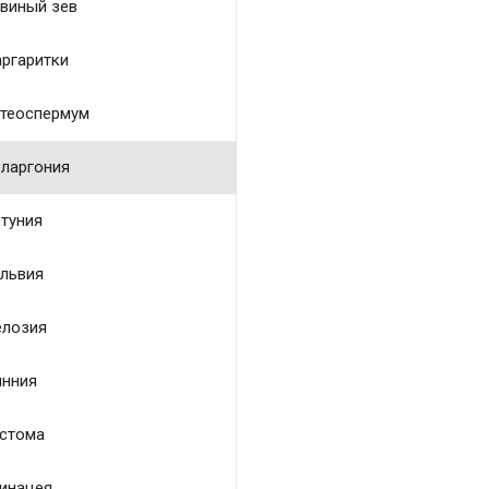
виный зев
ргаритки
теоспермум
ларгония
туния
львия
лозия
нния
стома
инацея