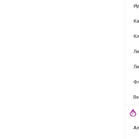
Ир
Ка
Кл
Ли
Ли
Ф
Ве
Ал