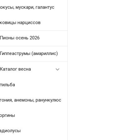
окусы, мускари, галантус
ковицы нарциссов
Пионы осень 2026
Гиппеаструмы (амариллис)

Каталог весна
тильба
гония, анемоны, ранункулюс
оргины
адиолусы