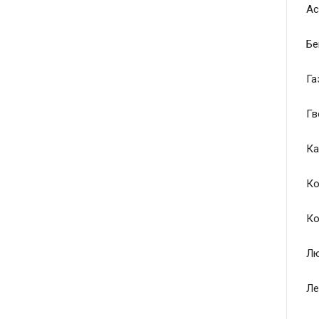
Ас
Бе
Га
Гв
Ка
Ко
Ко
Лю
Ле