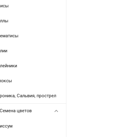
исы
ллы
ематисы
лии
лейники
локсы
роника, Сальвия, прострел

Семена цветов
иссум