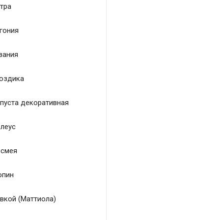
тра
гония
зания
оздика
пуста декоративная
леус
смея
пин
вкой (Маттиола)