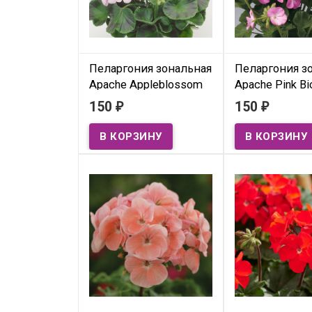
Пеларгония зональная
Пеларгония з
Apache Appleblossom
Apache Pink Bi
(семена 5 шт.)
(семена 5 шт.)
150
150
₽
₽
В наличии
В наличии
Pelargonium hortorum
Pelargonium horto
(Geranium) F1 Apache
(Geranium) F1 Apa
Appleblossom