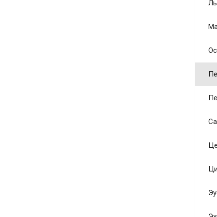
Ль
Ма
Ос
Пе
Пе
Са
Це
Ци
Эу
Эх