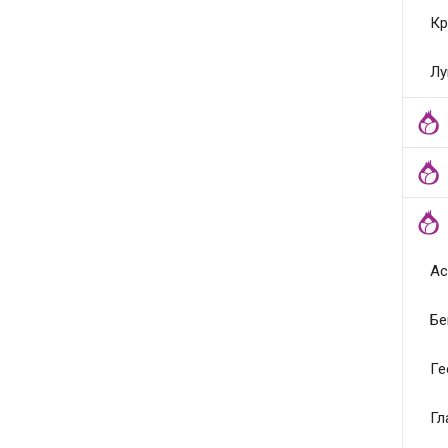
Кр
Лу
Ас
Бе
Ге
Гл