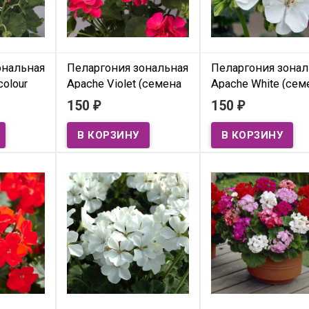
ональная
Пеларгония зональная
Пеларгония зонал
colour
Apache Violet (семена
Apache White (сем
5 шт.)
5 шт.)
150
150
₽
₽
В наличии
В наличии
rum
Pelargonium hortorum
Pelargonium hortorum
che
(Geranium) F1 Apache Violet
(Geranium) F1 Apache W