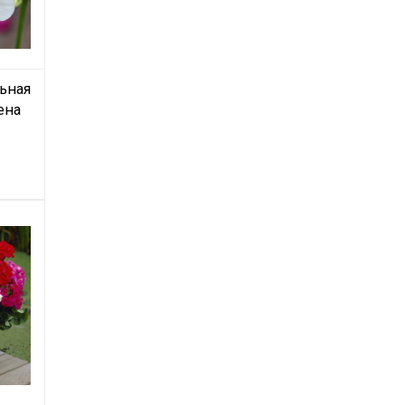
ьная
ена
hite