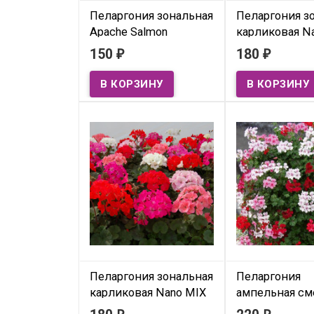
Пеларгония зональная
Пеларгония з
Apache Salmon
карликовая N
(семена 5 шт.)
Scarlet (семена
150
180
₽
₽
В наличии
В наличии
Pelargonium hortorum
Pelargonium horto
(Geranium) F1 Apache Salmon
(Geranium) F1 Nano
Пеларгония зональная
Пеларгония
карликовая Nano MIX
ампельная см
(семена 5 шт.)
цветов (семен