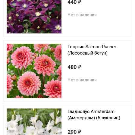
440
₽
Нет в наличии
Георгин Salmon Runner
(Лососевый бегун)
480
₽
Нет в наличии
Гладиолус Amsterdam
(Амстердам) (5 луковиц)
290
₽