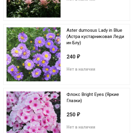
Aster dumosus Lady in Blue
(Астра кустарниковая Леди
ин Блу)
240
₽
Нет в наличии
Флокс Bright Eyes (Яркие
Глазки)
250
₽
Нет в наличии