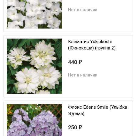
Нет в наличии
Клематис Yukiokoshi
(Юкиокоши) (группа 2)
440
₽
Нет в наличии
Флокс Edens Smile (Улыбка
Эдема)
250
₽