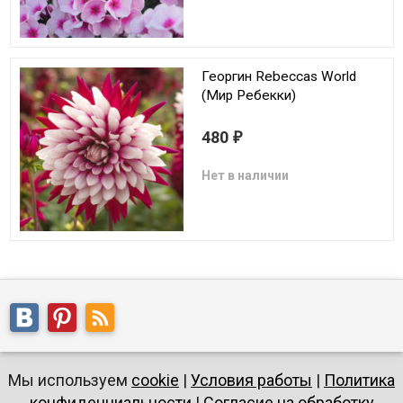
Георгин Rebeccas World
(Мир Ребекки)
480
₽
Нет в наличии
Мы используем
cookie
|
Условия работы
|
Политика
конфиденциальности
|
Согласие на обработку