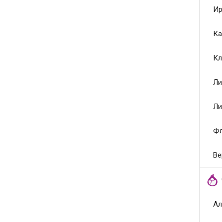
Ир
Ка
Кл
Ли
Ли
Ф
Ве
Ал