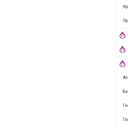
Кр
Лу
Ас
Бе
Ге
Гл