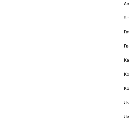
Ас
Бе
Га
Гв
Ка
Ко
Ко
Лю
Ле