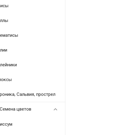
исы
ллы
ематисы
лии
лейники
локсы
роника, Сальвия, прострел

Семена цветов
иссум