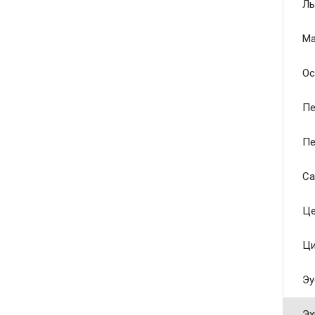
Ль
Ма
Ос
Пе
Пе
Са
Це
Ци
Эу
Эх