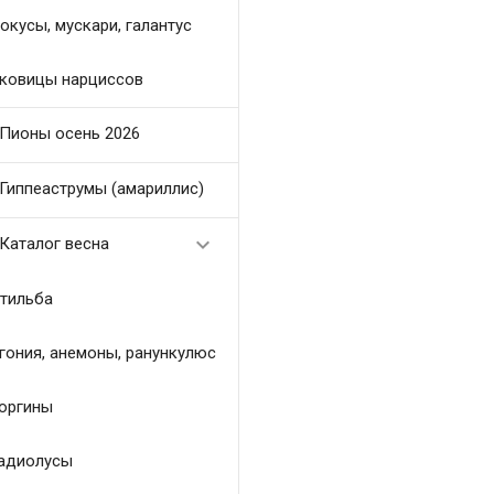
окусы, мускари, галантус
ковицы нарциссов
Пионы осень 2026
Гиппеаструмы (амариллис)

Каталог весна
тильба
гония, анемоны, ранункулюс
оргины
адиолусы