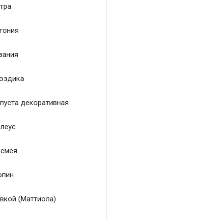
тра
гония
зания
оздика
пуста декоративная
леус
смея
пин
вкой (Маттиола)