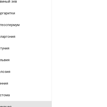
виный зев
ргаритки
теоспермум
ларгония
туния
львия
лозия
нния
стома
инацея