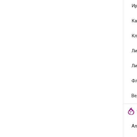
Ир
Ка
Кл
Ли
Ли
Ф
Ве
Ал