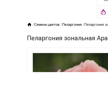

/
Семена цветов
/
Пеларгония
/
Пеларгония зо
Пеларгония зональная Apac