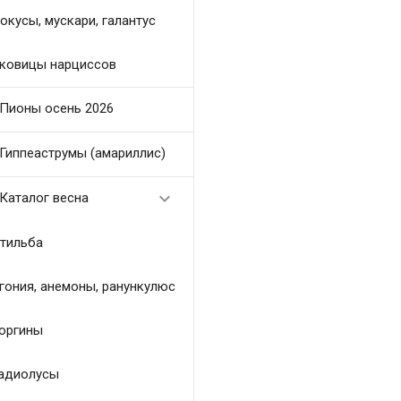
окусы, мускари, галантус
ковицы нарциссов
Пионы осень 2026
Гиппеаструмы (амариллис)

Каталог весна
тильба
гония, анемоны, ранункулюс
оргины
адиолусы