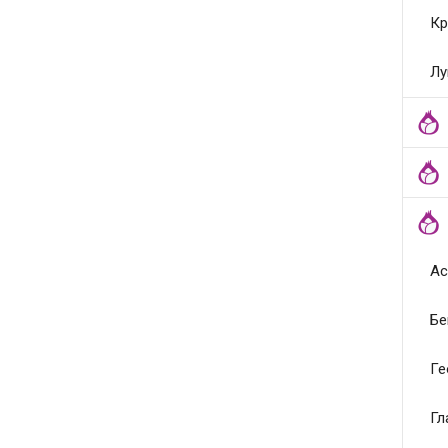
Кр
Лу
Ас
Бе
Ге
Гл