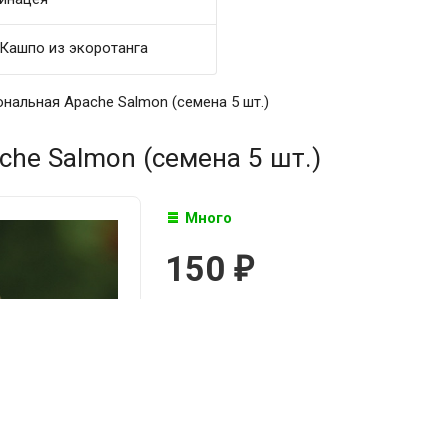
Кашпо из экоротанга
нальная Apache Salmon (семена 5 шт.)
he Salmon (семена 5 шт.)
Много
150
₽

