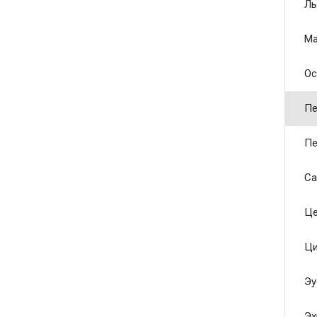
Ль
Ма
Ос
Пе
Пе
Са
Це
Ци
Эу
Эх