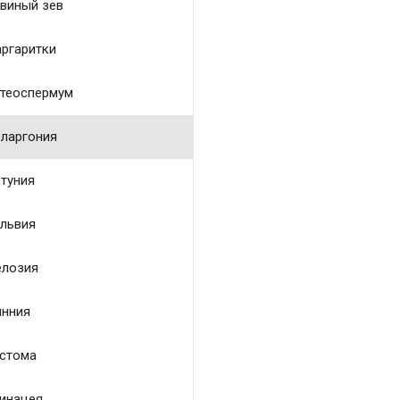
виный зев
ргаритки
теоспермум
ларгония
туния
львия
лозия
нния
стома
инацея