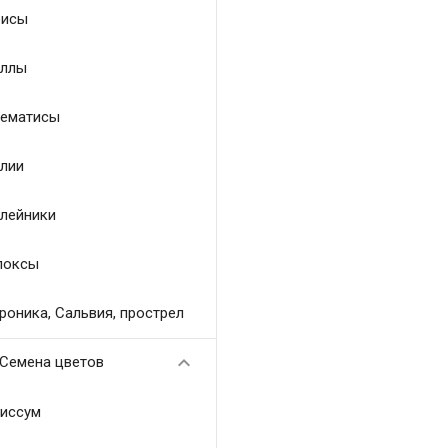
исы
ллы
ематисы
лии
лейники
локсы
роника, Сальвия, прострел

Семена цветов
иссум