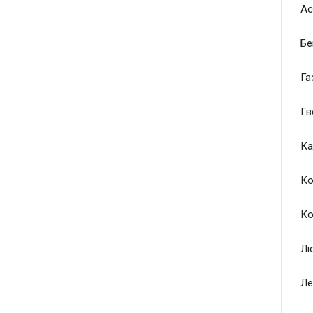
Ас
Бе
Га
Гв
Ка
Ко
Ко
Лю
Ле