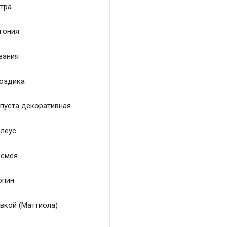
тра
гония
зания
оздика
пуста декоративная
леус
смея
пин
вкой (Маттиола)