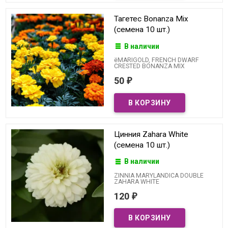
Тагетес Bonanza Mix
(семена 10 шт.)
В наличии
ёMARIGOLD, FRENCH DWARF
CRESTED BONANZA MIX
50
₽
Цинния Zahara White
(семена 10 шт.)
В наличии
ZINNIA MARYLANDICA DOUBLE
ZAHARA WHITE
120
₽