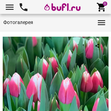




Фотогалерея