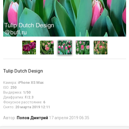
Tulip Dutch Design
Камера:
iPhone XS Max
ISO:
250
Выдержка:
1/50
Диафрагма:
F/2.3
Фокусное расстояние:
6
Снято:
20 марта 2019 12:11
Автор:
Попов Дмитрий
17 апреля 2019 06:35