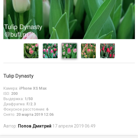
Tulip Dynasty
Камера:
iPhone XS Max
ISO:
200
Выдержка:
1/50
Диафрагма:
F/2.3
Фокусное расстояние:
6
Снято:
20 марта 2019 12:06
Автор:
Попов Дмитрий
17 апреля 2019 06:49