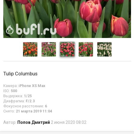
Tulip Columbus
Камера:
iPhone XS Max
ISO:
500
Выдержка:
1/25
Диафрагма:
F/2.3
Фокусное расстояние:
6
Снято:
21 марта 2019 11:04
Автор:
Попов Дмитрий
2 июня 2020 08:02