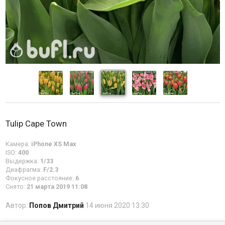
Tulip Cape Town
Камера:
iPhone XS Max
ISO:
400
Выдержка:
1/33
Диафрагма:
F/2.3
Фокусное расстояние:
6
Снято:
21 марта 2019 11:08
Автор:
Попов Дмитрий
14 июня 2020 13:30