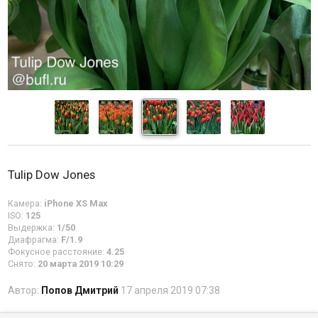
Tulip Dow Jones
Камера:
iPhone XS Max
ISO:
125
Выдержка:
1/50
Диафрагма:
F/1.9
Фокусное расстояние:
4.25
Снято:
20 марта 2019 10:29
Автор:
Попов Дмитрий
17 апреля 2019 07:38