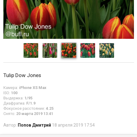
Tulip Dow Jones
Камера:
iPhone XS Max
ISO:
100
Выдержка:
1/95
Диафрагма:
F/1.9
Фокусное расстояние:
4.25
Снято:
20 марта 2019 13:41
Автор:
Попов Дмитрий
18 апреля 2019 17:54