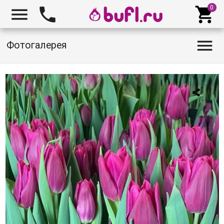




Фотогалерея