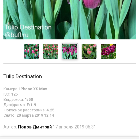
Tulip Destination
Камера:
iPhone XS Max
ISO:
125
Выдержка:
1/50
Диафрагма:
F/1.9
Фокусное расстояние:
4.25
Снято:
20 марта 2019 12:14
Автор:
Попов Дмитрий
17 апреля 2019 06:31