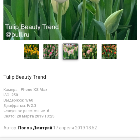
Tulip Beauty Trend
Камера:
iPhone XS Max
ISO:
250
Выдержка:
1/60
Диафрагма:
F/2.3
Фокусное расстояние:
6
Снято:
20 марта 2019 13:25
Автор:
Попов Дмитрий
17 апреля 2019 18:52