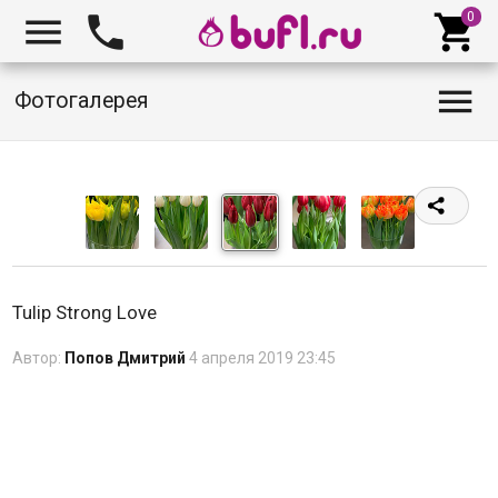




Фотогалерея
Tulip Strong Love
Автор:
Попов Дмитрий
4 апреля 2019 23:45