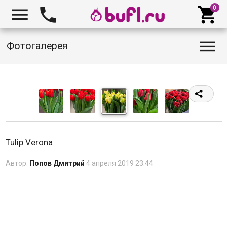




Фотогалерея
Tulip Verona
Автор:
Попов Дмитрий
4 апреля 2019 23:44