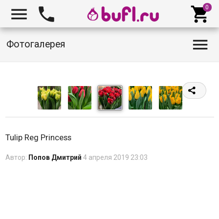




Фотогалерея
Tulip Reg Princess
Автор:
Попов Дмитрий
4 апреля 2019 23:03