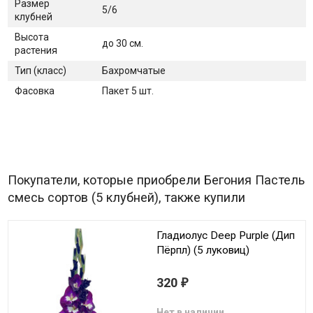
Размер
5/6
клубней
Высота
до 30 см.
растения
Тип (класс)
Бахромчатые
Фасовка
Пакет 5 шт.
Покупатели, которые приобрели Бегония Пастель
смесь сортов (5 клубней), также купили
Гладиолус Deep Purple (Дип
Пёрпл) (5 луковиц)
320
₽
Нет в наличии