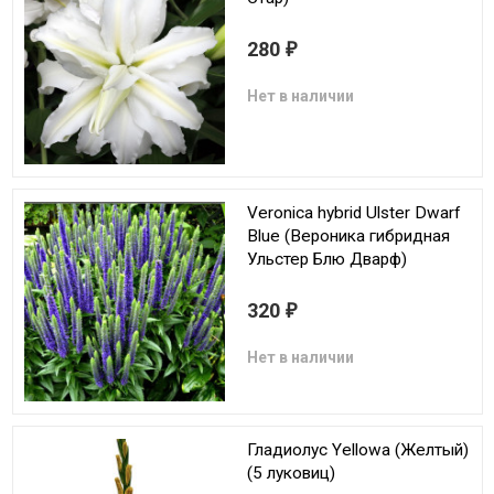
280
₽
Нет в наличии
Veronica hybrid Ulster Dwarf
Blue (Вероника гибридная
Ульстер Блю Дварф)
320
₽
Нет в наличии
Гладиолус Yellowa (Желтый)
(5 луковиц)