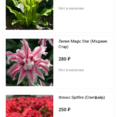
Нет в наличии
Лилия Magic Star (Мэджик
Стар)
280
₽
Нет в наличии
Флокс Spitfire (Спитфайр)
250
₽