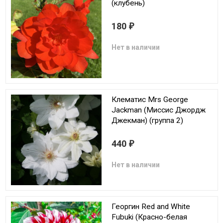
(клубень)
180
₽
Нет в наличии
Клематис Mrs George
Jackman (Миссис Джордж
Джекман) (группа 2)
440
₽
Нет в наличии
Георгин Red and White
Fubuki (Красно-белая