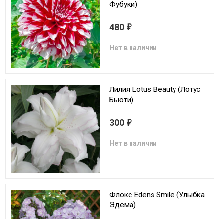
Фубуки)
480
₽
Нет в наличии
Лилия Lotus Beauty (Лотус
Бьюти)
300
₽
Нет в наличии
Флокс Edens Smile (Улыбка
Эдема)