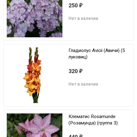
250
₽
Нет в наличии
Гладиолус Avicii (Авичи) (5
луковиц)
320
₽
Нет в наличии
Клематис Rosamunde
(Розамунда) (группа 3)
440
₽