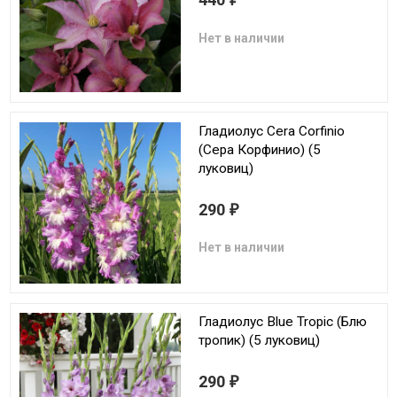
Нет в наличии
Гладиолус Cera Corfinio
(Сера Корфинио) (5
луковиц)
290
₽
Нет в наличии
Гладиолус Blue Tropic (Блю
тропик) (5 луковиц)
290
₽