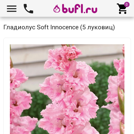



Гладиолус Soft Innocence (5 луковиц)