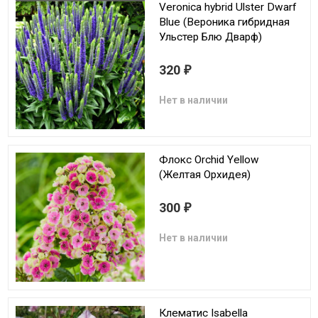
Veronica hybrid Ulster Dwarf
Blue (Вероника гибридная
Ульстер Блю Дварф)
320
₽
Нет в наличии
Флокс Orchid Yellow
(Желтая Орхидея)
300
₽
Нет в наличии
Клематис Isabella