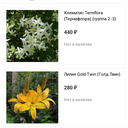
Клематис Terniflora
(Тернифлора) (группа 2-3)
440
₽
Нет в наличии
Лилия Gold Twin (Голд Твин)
280
₽
Нет в наличии