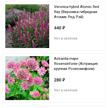
Veronica hybrid Atomic Red
Ray (Вероника гибридная
Атомик Ред Рэй)
440
₽
Нет в наличии
Astrantia major
Rosensinfonie (Астранция
крупная Розензинфони)
280
₽
Нет в наличии