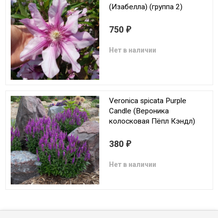
(Изабелла) (группа 2)
750
₽
Нет в наличии
Veronica spicata Purple
Candle (Вероника
колосковая Пёпл Кэндл)
380
₽
Нет в наличии