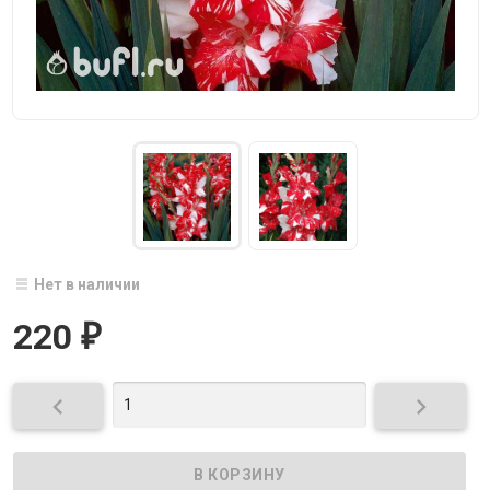
Нет в наличии
220
₽

