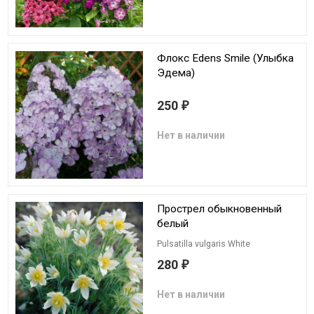
Флокс Edens Smile (Улыбка
Эдема)
250
₽
Нет в наличии
Прострел обыкновенный
белый
Pulsatilla vulgaris White
280
₽
Нет в наличии