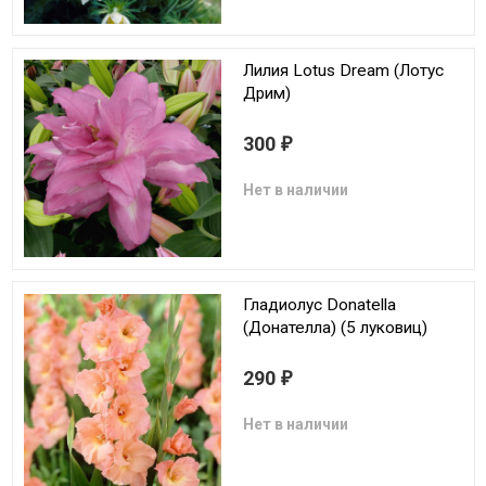
Лилия Lotus Dream (Лотус
Дрим)
300
₽
Нет в наличии
Гладиолус Donatella
(Донателла) (5 луковиц)
290
₽
Нет в наличии