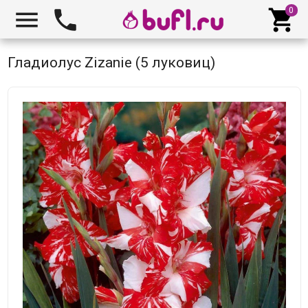



Гладиолус Zizanie (5 луковиц)