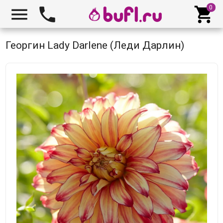



Георгин Lady Darlene (Леди Дарлин)