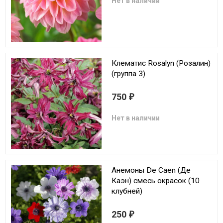
Нет в наличии
Клематис Rosalyn (Розалин)
(группа 3)
750
₽
Нет в наличии
Анемоны De Caen (Де
Каэн) смесь окрасок (10
клубней)
250
₽