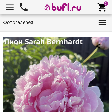




Фотогалерея