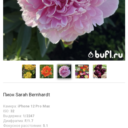
Пион Sarah Bernhardt
Камера:
iPhone 12 Pro Max
ISO:
32
Выдержка:
1/2247
Диафрагма:
F/1.7
Фокусное расстояние:
5.1