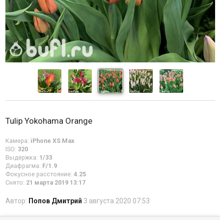
Tulip Yokohama Orange
Камера:
iPhone XS Max
ISO:
320
Выдержка:
1/33
Диафрагма:
F/1.9
Фокусное расстояние:
4.25
Снято:
21 марта 2019 13:17
Автор:
Попов Дмитрий
3 августа 2020 07:53