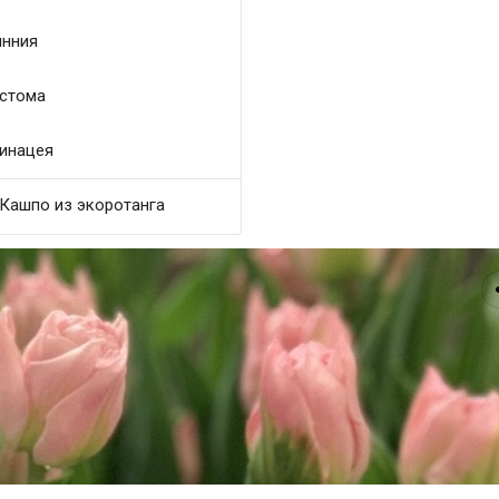
нния
стома
инацея
Кашпо из экоротанга