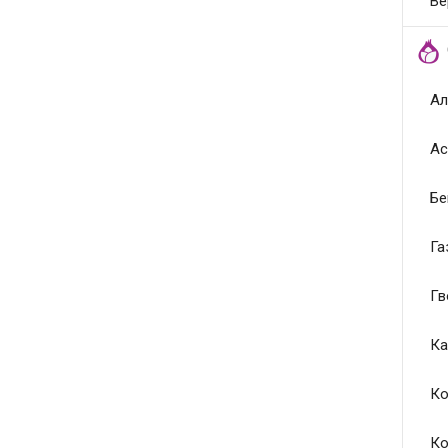
Ве
Ал
Ас
Бе
Га
Гв
Ка
Ко
Ко