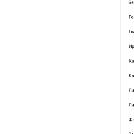
Бе
Ге
Гл
Ир
Ка
Кл
Ли
Ли
Ф