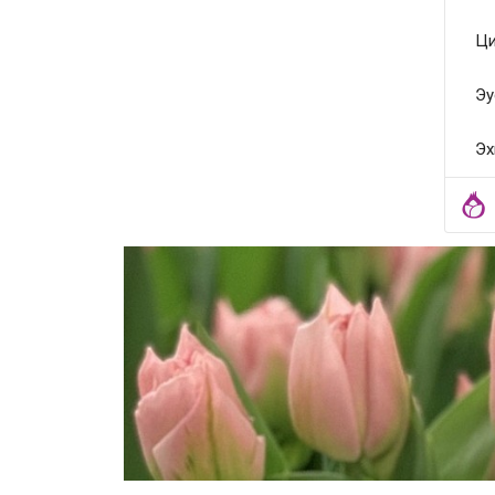
Ци
Эу
Эх