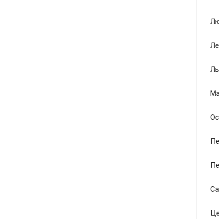
Лю
Ле
Ль
Ма
Ос
Пе
Пе
Са
Це