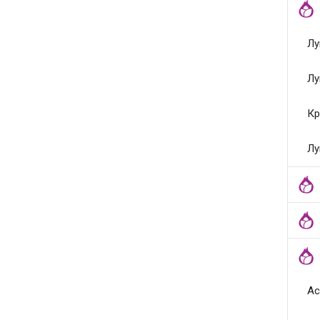
Лу
Лу
Кр
Лу
Ас