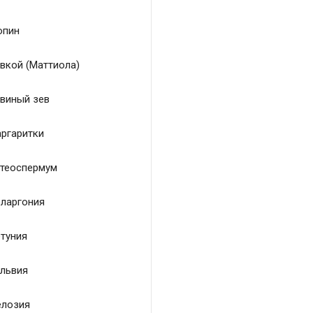
пин
вкой (Маттиола)
виный зев
ргаритки
теоспермум
ларгония
туния
львия
лозия