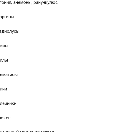
гония, анемоны, ранункулюс
оргины
адиолусы
исы
ллы
ематисы
лии
лейники
локсы