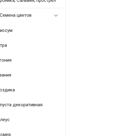
роника, Сальвия, прострел

Семена цветов
иссум
тра
гония
зания
оздика
пуста декоративная
леус
смея