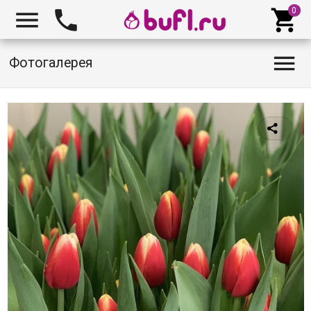




Фотогалерея