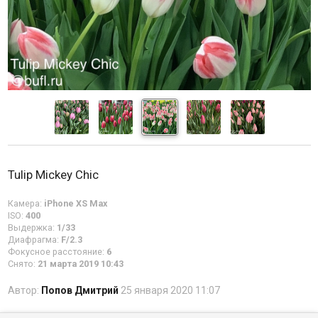
Tulip Mickey Chic
Камера:
iPhone XS Max
ISO:
400
Выдержка:
1/33
Диафрагма:
F/2.3
Фокусное расстояние:
6
Снято:
21 марта 2019 10:43
Автор:
Попов Дмитрий
25 января 2020 11:07