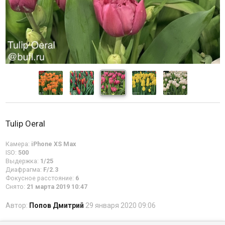
Tulip Oeral
Камера:
iPhone XS Max
ISO:
500
Выдержка:
1/25
Диафрагма:
F/2.3
Фокусное расстояние:
6
Снято:
21 марта 2019 10:47
Автор:
Попов Дмитрий
29 января 2020 09:06