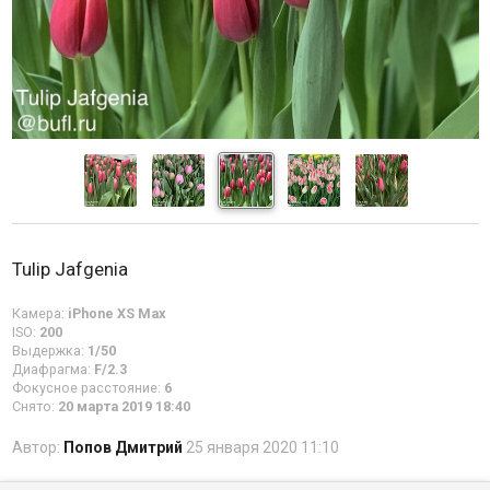
Tulip Jafgenia
Камера:
iPhone XS Max
ISO:
200
Выдержка:
1/50
Диафрагма:
F/2.3
Фокусное расстояние:
6
Снято:
20 марта 2019 18:40
Автор:
Попов Дмитрий
25 января 2020 11:10