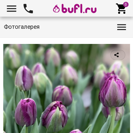




Фотогалерея