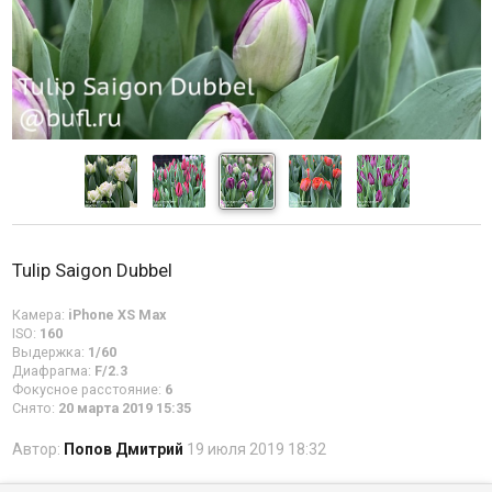
Tulip Saigon Dubbel
Камера:
iPhone XS Max
ISO:
160
Выдержка:
1/60
Диафрагма:
F/2.3
Фокусное расстояние:
6
Снято:
20 марта 2019 15:35
Автор:
Попов Дмитрий
19 июля 2019 18:32