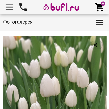




Фотогалерея