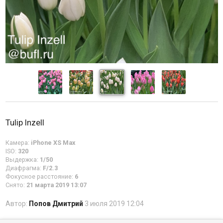
Tulip Inzell
Камера:
iPhone XS Max
ISO:
320
Выдержка:
1/50
Диафрагма:
F/2.3
Фокусное расстояние:
6
Снято:
21 марта 2019 13:07
Автор:
Попов Дмитрий
3 июля 2019 12:04