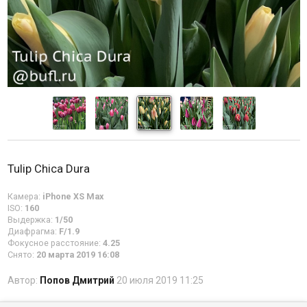
Tulip Chica Dura
Камера:
iPhone XS Max
ISO:
160
Выдержка:
1/50
Диафрагма:
F/1.9
Фокусное расстояние:
4.25
Снято:
20 марта 2019 16:08
Автор:
Попов Дмитрий
20 июля 2019 11:25