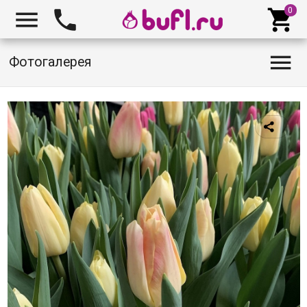




Фотогалерея