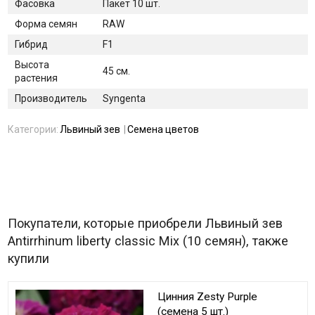
Фасовка
Пакет 10 шт.
Форма семян
RAW
Гибрид
F1
Высота
45 см.
растения
Производитель
Syngenta
Категории:
Львиный зев
Семена цветов
Покупатели, которые приобрели Львиный зев
Antirrhinum liberty classic Mix (10 семян), также
купили
Цинния Zesty Purple
(семена 5 шт.)