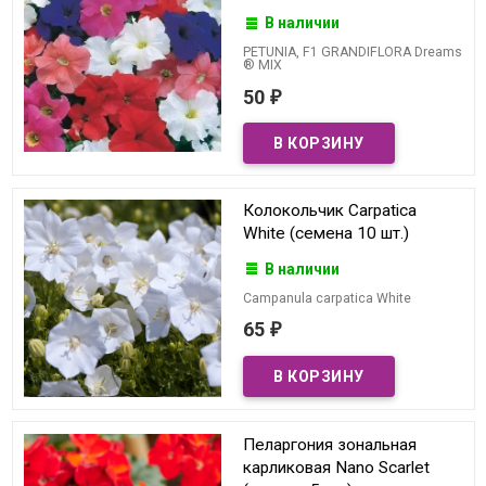
В наличии
PETUNIA, F1 GRANDIFLORA Dreams
® MIX
50
₽
Колокольчик Сarpatica
White (семена 10 шт.)
В наличии
Campanula carpatica White
65
₽
Пеларгония зональная
карликовая Nano Scarlet