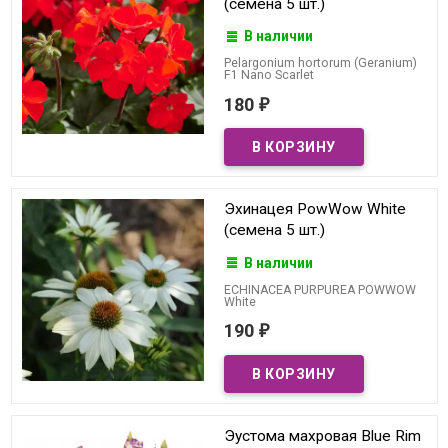
(семена 5 шт.)
В наличии
Pelargonium hortorum (Geranium)
F1 Nano Scarlet
180
₽
Эхинацея PowWow White
(семена 5 шт.)
В наличии
ECHINACEA PURPUREA POWWOW
White
190
₽
Эустома махровая Blue Rim