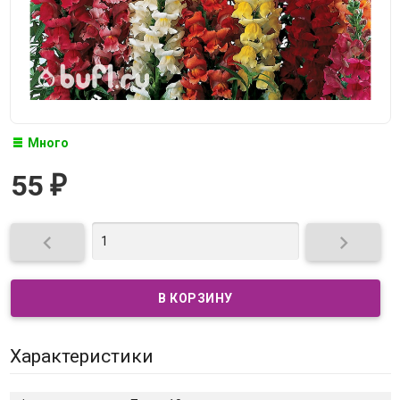
Много
55
₽


Характеристики