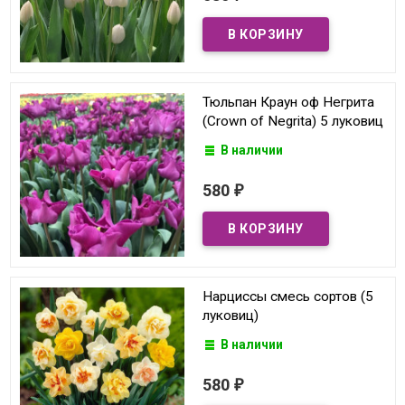
Тюльпан Краун оф Негрита
(Crown of Negrita) 5 луковиц
В наличии
580
₽
Нарциссы смесь сортов (5
луковиц)
В наличии
580
₽