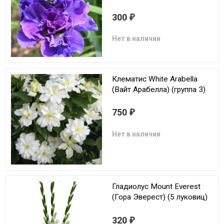
300
₽
Нет в наличии
Клематис White Arabella
(Вайт Арабелла) (группа 3)
750
₽
Нет в наличии
Гладиолус Mount Everest
(Гора Эверест) (5 луковиц)
320
₽