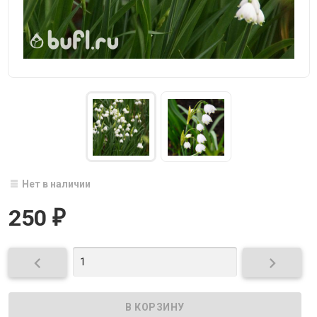
Нет в наличии
250
₽

