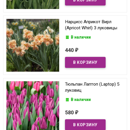
Нарцисс Априкот Вирл
(Apricot Whirl) 3 луковицы
В наличии
440
₽
Тюльпан Лаптоп (Laptop) 5
луковиц
В наличии
580
₽