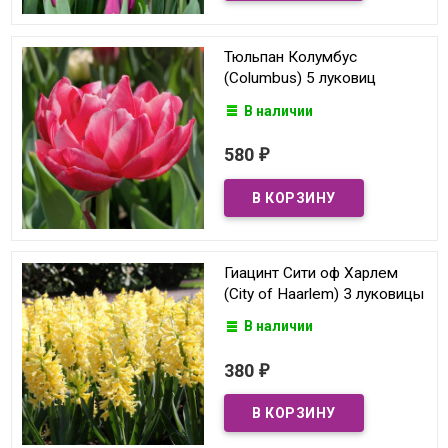
Тюльпан Колумбус
(Columbus) 5 луковиц
В наличии
580
₽
Гиацинт Сити оф Харлем
(City of Haarlem) 3 луковицы
В наличии
380
₽