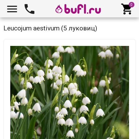



Leucojum aestivum (5 луковиц)