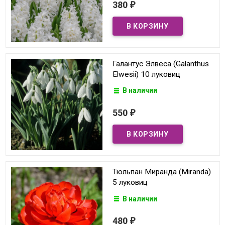
380
₽
Галантус Элвеса (Galanthus
Elwesii) 10 луковиц
В наличии
550
₽
Тюльпан Миранда (Miranda)
5 луковиц
В наличии
480
₽