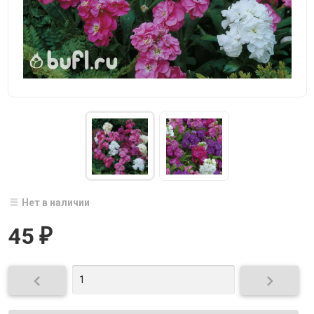
Нет в наличии
45
₽

