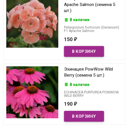
Apache Salmon (семена 5
шт.)
В наличии
Pelargonium hortorum (Geranium)
F1 Apache Salmon
150
₽
Эхинацея PowWow Wild
Berry (семена 5 шт.)
В наличии
ECHINACEA PURPUREA POWWOW
WILD BERRY
190
₽