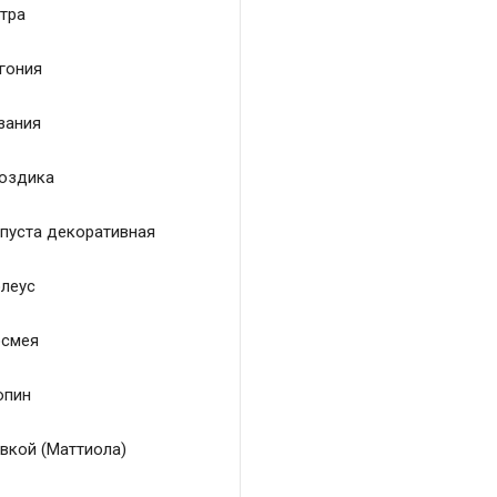
тра
гония
зания
оздика
пуста декоративная
леус
смея
пин
вкой (Маттиола)