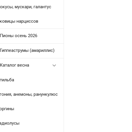
окусы, мускари, галантус
ковицы нарциссов
Пионы осень 2026
Гиппеаструмы (амариллис)

Каталог весна
тильба
гония, анемоны, ранункулюс
оргины
адиолусы