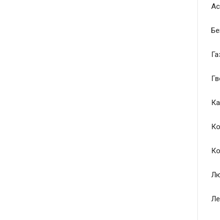
Ас
Бе
Га
Гв
Ка
Ко
Ко
Лю
Ле