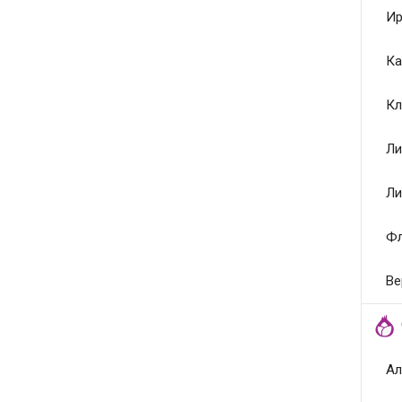
Ир
Ка
Кл
Ли
Ли
Ф
Ве
Ал