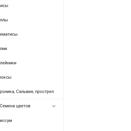
исы
ллы
ематисы
лии
лейники
локсы
роника, Сальвия, прострел

Семена цветов
иссум