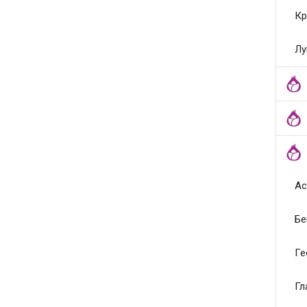
Кр
Лу
Ас
Бе
Ге
Гл