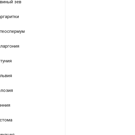
виный зев
ргаритки
теоспермум
ларгония
туния
львия
лозия
нния
стома
инацея