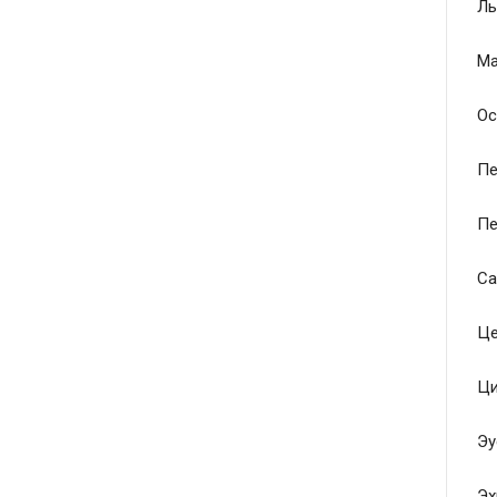
Ль
Ма
Ос
Пе
Пе
Са
Це
Ци
Эу
Эх