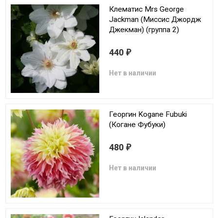
Клематис Mrs George
Jackman (Миссис Джордж
Джекман) (группа 2)
440
₽
Нет в наличии
Георгин Kogane Fubuki
(Когане Фубуки)
480
₽
Нет в наличии