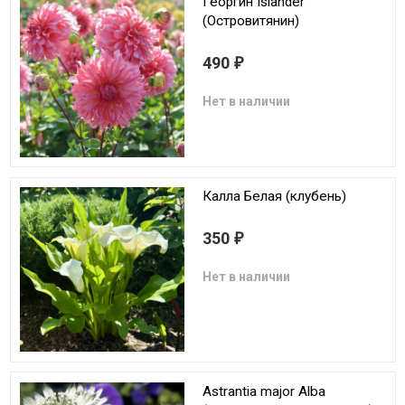
Георгин Islander
(Островитянин)
490
₽
Нет в наличии
Калла Белая (клубень)
350
₽
Нет в наличии
Astrantia major Alba