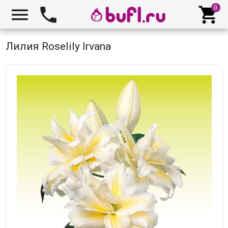



Лилия Roselily Irvana