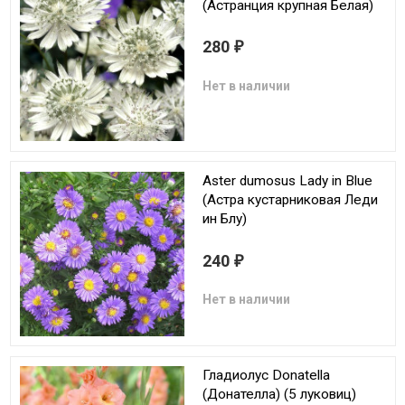
(Астранция крупная Белая)
280
₽
Нет в наличии
Aster dumosus Lady in Blue
(Астра кустарниковая Леди
ин Блу)
240
₽
Нет в наличии
Гладиолус Donatella
(Донателла) (5 луковиц)