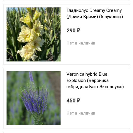
Гладиолус Dreamy Creamy
(Дрими Крими) (5 луковиц)
290
₽
Нет в наличии
Veronica hybrid Blue
Explosion (Вероника
гибридная Блю Эксплоужн)
450
₽
Нет в наличии