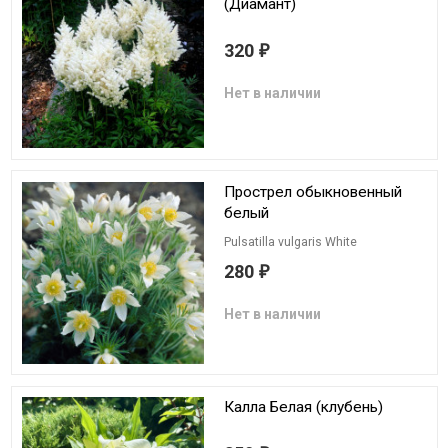
(Диамант)
320
₽
Нет в наличии
Прострел обыкновенный
белый
Pulsatilla vulgaris White
280
₽
Нет в наличии
Калла Белая (клубень)