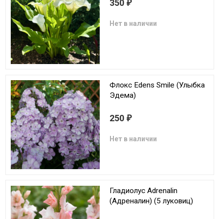
350
₽
Нет в наличии
Флокс Edens Smile (Улыбка
Эдема)
250
₽
Нет в наличии
Гладиолус Adrenalin
(Адреналин) (5 луковиц)