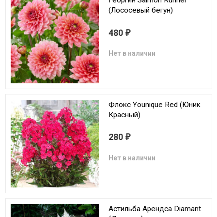
Георгин Salmon Runner
(Лососевый бегун)
480
₽
Нет в наличии
Флокс Younique Red (Юник
Красный)
280
₽
Нет в наличии
Астильба Арендса Diamant