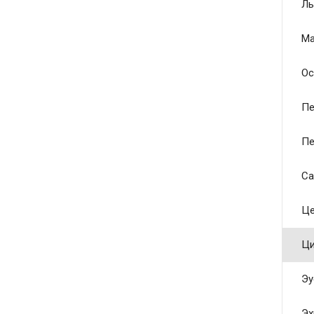
Ль
Ма
Ос
Пе
Пе
Са
Це
Ци
Эу
Эх