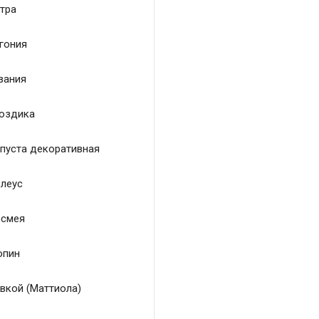
тра
гония
зания
оздика
пуста декоративная
леус
смея
пин
вкой (Маттиола)