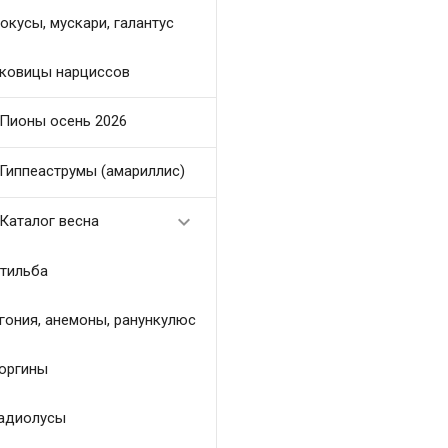
окусы, мускари, галантус
ковицы нарциссов
Пионы осень 2026
Гиппеаструмы (амариллис)

Каталог весна
тильба
гония, анемоны, ранункулюс
оргины
адиолусы