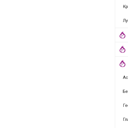
Кр
Лу
Ас
Бе
Ге
Гл