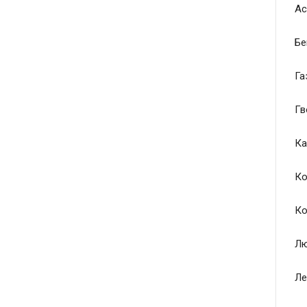
Ас
Бе
Га
Гв
Ка
Ко
Ко
Лю
Ле