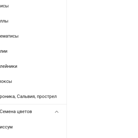
исы
ллы
ематисы
лии
лейники
локсы
роника, Сальвия, прострел

Семена цветов
иссум