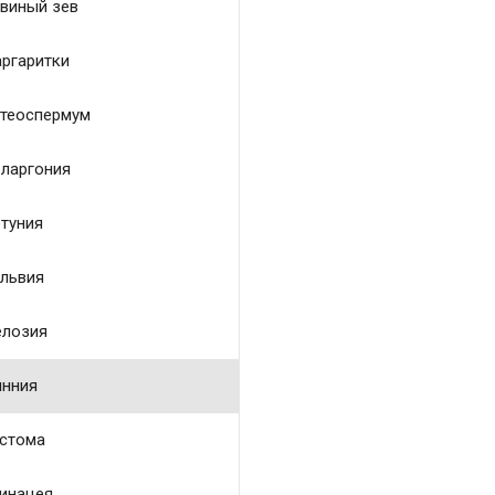
виный зев
ргаритки
теоспермум
ларгония
туния
львия
лозия
нния
стома
инацея