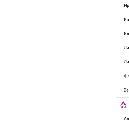
Ир
Ка
Кл
Ли
Ли
Ф
Ве
Ал