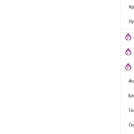
Кр
Лу
Ас
Бе
Ге
Гл