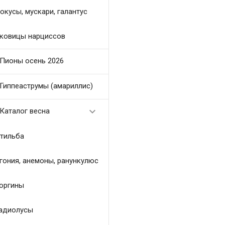
окусы, мускари, галантус
ковицы нарциссов
Пионы осень 2026
Гиппеаструмы (амариллис)

Каталог весна
тильба
гония, анемоны, ранункулюс
оргины
адиолусы