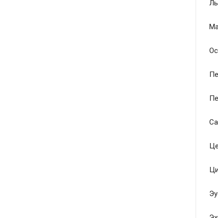
Ль
Ма
Ос
Пе
Пе
Са
Це
Ци
Эу
Эх