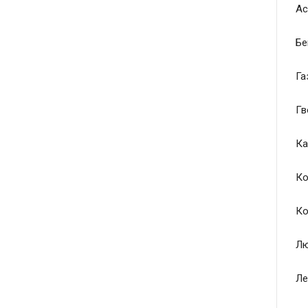
Ас
Бе
Га
Гв
Ка
Ко
Ко
Лю
Ле