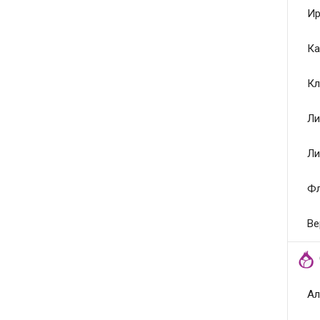
Ир
Ка
Кл
Ли
Ли
Ф
Ве
Ал