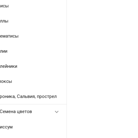
исы
ллы
ематисы
лии
лейники
локсы
роника, Сальвия, прострел

Семена цветов
иссум