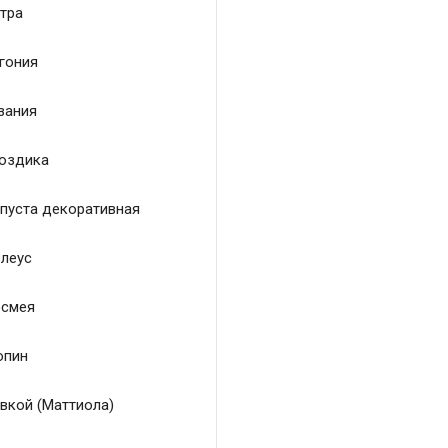
тра
гония
зания
оздика
пуста декоративная
леус
смея
пин
вкой (Маттиола)