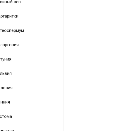
виный зев
ргаритки
теоспермум
ларгония
туния
львия
лозия
нния
стома
инацея