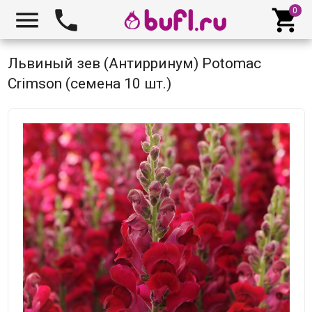



Львиный зев (Антирринум) Potomac
Crimson (семена 10 шт.)