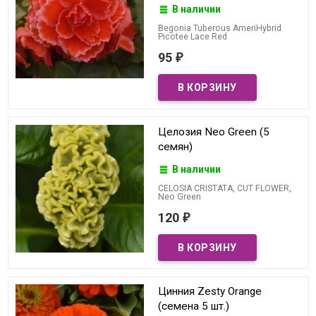
В наличии
Begonia Tuberous AmeriHybrid
Picotee Lace Red
95
₽
Целозия Neo Green (5
семян)
В наличии
CELOSIA CRISTATA, CUT FLOWER,
Neo Green
120
₽
Цинния Zesty Orange
(семена 5 шт.)