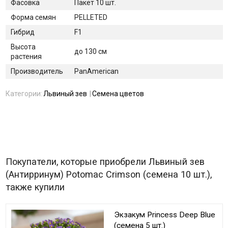
Фасовка
Пакет 10 шт.
Форма семян
PELLETED
Гибрид
F1
Высота
до 130 см
растения
Производитель
PanAmerican
Категории:
Львиный зев
Семена цветов
Покупатели, которые приобрели Львиный зев
(Антирринум) Potomac Crimson (семена 10 шт.),
также купили
Экзакум Princess Deep Blue
(семена 5 шт.)